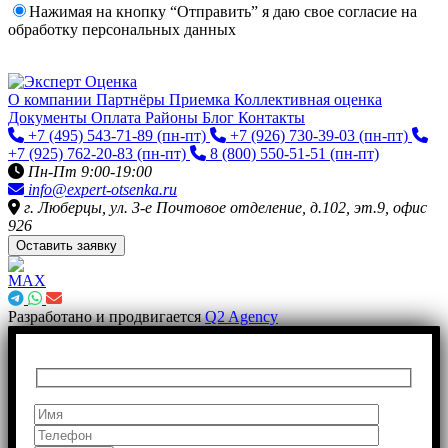
Нажимая на кнопку “Отправить” я даю свое согласие на
обработку персональных данных
О компании
Партнёры
Приемка
Коллективная оценка
Документы
Оплата
Районы
Блог
Контакты
+7 (495) 543-71-89
(пн-пт)
+7 (926) 730-39-03
(пн-пт)
+7 (925) 762-20-83
(пн-пт)
8 (800) 550-51-51
(пн-пт)
Пн-Пт 9:00-19:00
info@expert-otsenka.ru
г. Люберцы, ул. 3-е Почтовое отделение, д.102, эт.9, офис
926
Оставить заявку
Разработано и продвигается
Q2 Agency