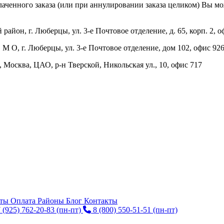
ченного заказа (или при аннулировании заказа целиком) Вы може
айон, г. Люберцы, ул. 3-е Почтовое отделение, д. 65, корп. 2, о
 М О, г. Люберцы, ул. 3-е Почтовое отделение, дом 102, офис 92
 Москва, ЦАО, р-н Тверской, Никольская ул., 10, офис 717
нты
Оплата
Районы
Блог
Контакты
 (925) 762-20-83
(пн-пт)
8 (800) 550-51-51
(пн-пт)