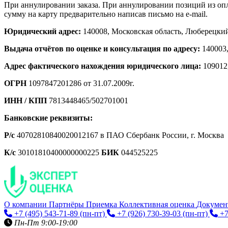
При аннулировании заказа. При аннулировании позиций из опла
сумму на карту предварительно написав письмо на e-mail.
Юридический адрес:
140008, Московская область, Люберецкий р
Выдача отчётов по оценке и консультация по адресу:
140003,
Адрес фактического нахождения юридического лица:
109012,
ОГРН
1097847201286 от 31.07.2009г.
ИНН / КПП
7813448465/502701001
Банковские реквизиты:
Р/с
40702810840020012167 в ПАО Сбербанк России, г. Москва
К/с
30101810400000000225
БИК
044525225
О компании
Партнёры
Приемка
Коллективная оценка
Докуме
+7 (495) 543-71-89
(пн-пт)
+7 (926) 730-39-03
(пн-пт)
+7
Пн-Пт 9:00-19:00