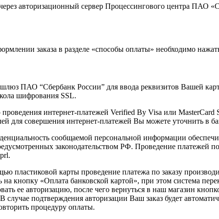
через авторизационный сервер Процессингового центра ПАО «С
ормлении заказа в разделе «способы оплаты» необходимо нажат
 шлюз ПАО “Сбербанк России” для ввода реквизитов Вашей кар
окола шифрования SSL.
проведения интернет-платежей Verified By Visa или MasterCard 
ей для совершения интернет-платежей Вы можете уточнить в ба
денциальность сообщаемой персональной информации обеспечи
предусмотренных законодательством РФ. Проведение платежей по
rl.
ью пластиковой карты проведение платежа по заказу производи
 на кнопку «Оплата банковской картой», при этом система пере
ать ее авторизацию, после чего вернуться в наш магазин кнопко
. В случае подтверждения авторизации Ваш заказ будет автомат
повторить процедуру оплаты.