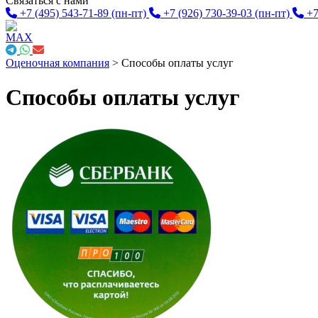
Связаться с нами
+7 (495) 543-71-89
(пн-пт)
+7 (926) 730-39-03
(пн-пт)
+7
Оценочная компания
>
Способы оплаты услуг
Способы оплаты услуг