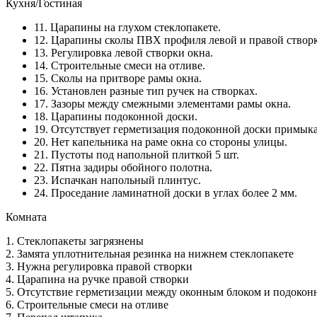
Кухня/Гостиная
11. Царапины на глухом стеклопакете.
12. Царапины сколы ПВХ профиля левой и правой створ
13. Регулировка левой створки окна.
14. Строительные смеси на отливе.
15. Сколы на притворе рамы окна.
16. Установлен разные тип ручек на створках.
17. Зазоры между смежными элементами рамы окна.
18. Царапины подоконной доски.
19. Отсутствует герметизация подоконной доски примыка
20. Нет капельника на раме окна со стороны улицы.
21. Пустоты под напольной плиткой 5 шт.
22. Пятна задиры обойного полотна.
23. Испачкан напольный плинтус.
24. Проседание ламинатной доски в углах более 2 мм.
Комната
1. Стеклопакеты загрязнены
2. Замята уплотнительная резинка на нижнем стеклопакете
3. Нужна регулировка правой створки
4. Царапина на ручке правой створки
5. Отсутствие герметизации между оконным блоком и подокон
6. Строительные смеси на отливе