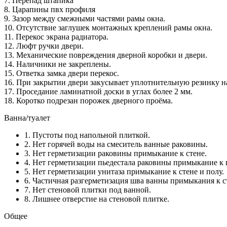
7. Перепад штапика
8. Царапины пвх профиля
9. Зазор между смежными частями рамы окна.
10. Отсутствие заглушек монтажных креплений рамы окна.
11. Перекос экрана радиатора.
12. Люфт ручки двери.
13. Механические повреждения дверной коробки и двери.
14. Наличники не закреплены.
15. Ответка замка двери перекос.
16. При закрытии двери закусывает уплотнительную резинку н
17. Проседание ламинатной доски в углах более 2 мм.
18. Коротко подрезан порожек дверного проёма.
Ванна/туалет
1. Пустоты под напольной плиткой.
2. Нет горячей воды на смеситель ванные раковины.
3. Нет герметизации раковины примыкание к стене.
4. Нет герметизации пьедестала раковины примыкание к 
5. Нет герметизации унитаза примыкание к стене и полу.
6. Частичная разгерметизация шва ванны примыкания к с
7. Нет стеновой плитки под ванной.
8. Лишнее отверстие на стеновой плитке.
Общее