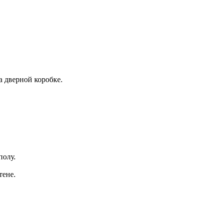
а дверной коробке.
полу.
тене.