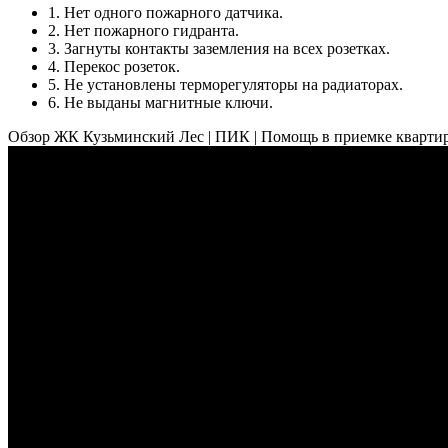
1. Нет одного пожарного датчика.
2. Нет пожарного гидранта.
3. Загнуты контакты заземления на всех розетках.
4. Перекос розеток.
5. Не установлены терморегуляторы на радиаторах.
6. Не выданы магнитные ключи.
Обзор ЖК Кузьминский Лес | ПИК | Помощь в приемке кварти