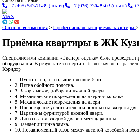
Связаться с нами
+7 (495) 543-71-89
(пн-пт)
+7 (926) 730-39-03
(пн-пт)
+7
Оценочная компания
>
Профессиональная приёмка квартиры
Приёмка квартиры в ЖК Куз
Специалистами компании «Эксперт оценка» была проведена п
оборудования. В результате экспертизы были выявлены различ
Коридор
1. Пустоты под напольной плиткой 6 шт.
2. Пятна обойного полотна.
3. Зазоры между доборами входной двери.
4. Механические повреждения на дверной коробке.
5. Механические повреждения на двери.
6. Повреждение уплотнительной резинки на входной две
7. Царапины фурнитурой входной двери.
8. Линза глазка входной двери имеет царапины.
9. Заедает личинка замка.
10. Неравномерный зазор между дверной коробкой и вхо