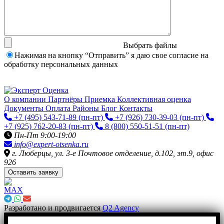
Выбрать файлы
Нажимая на кнопку “Отправить” я даю свое согласие на
обработку персональных данных
О компании
Партнёры
Приемка
Коллективная оценка
Документы
Оплата
Районы
Блог
Контакты
+7 (495) 543-71-89
(пн-пт)
+7 (926) 730-39-03
(пн-пт)
+7 (925) 762-20-83
(пн-пт)
8 (800) 550-51-51
(пн-пт)
Пн-Пт 9:00-19:00
info@expert-otsenka.ru
г. Люберцы, ул. 3-е Почтовое отделение, д.102, эт.9, офис
926
Оставить заявку
Разработано и продвигается
Q2 Agency