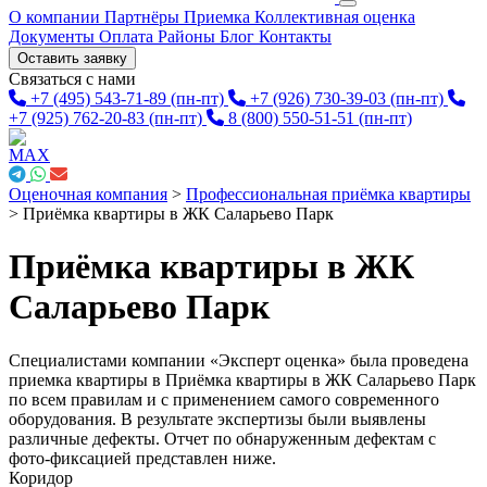
О компании
Партнёры
Приемка
Коллективная оценка
Документы
Оплата
Районы
Блог
Контакты
Оставить заявку
Связаться с нами
+7 (495) 543-71-89
(пн-пт)
+7 (926) 730-39-03
(пн-пт)
+7 (925) 762-20-83
(пн-пт)
8 (800) 550-51-51
(пн-пт)
Оценочная компания
>
Профессиональная приёмка квартиры
>
Приёмка квартиры в ЖК Саларьево Парк
Приёмка квартиры в ЖК
Саларьево Парк
Специалистами компании «Эксперт оценка» была проведена
приемка квартиры в Приёмка квартиры в ЖК Саларьево Парк
по всем правилам и с применением самого современного
оборудования. В результате экспертизы были выявлены
различные дефекты. Отчет по обнаруженным дефектам с
фото-фиксацией представлен ниже.
Коридор