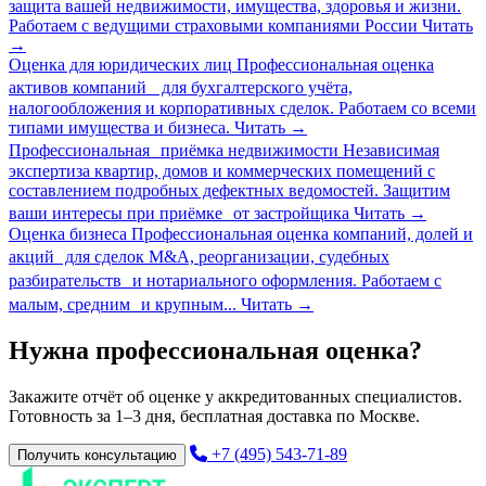
защита вашей недвижимости, имущества, здоровья и жизни.
Работаем с ведущими страховыми компаниями России
Читать
→
Оценка для юридических лиц
Профессиональная оценка
активов компаний для бухгалтерского учёта,
налогообложения и корпоративных сделок. Работаем со всеми
типами имущества и бизнеса.
Читать
→
Профессиональная приёмка недвижимости
Независимая
экспертиза квартир, домов и коммерческих помещений с
составлением подробных дефектных ведомостей. Защитим
ваши интересы при приёмке от застройщика
Читать
→
Оценка бизнеса
Профессиональная оценка компаний, долей и
акций для сделок M&A, реорганизации, судебных
разбирательств и нотариального оформления. Работаем с
малым, средним и крупным...
Читать
→
Нужна профессиональная оценка?
Закажите отчёт об оценке у аккредитованных специалистов.
Готовность за 1–3 дня, бесплатная доставка по Москве.
+7 (495) 543-71-89
Получить консультацию