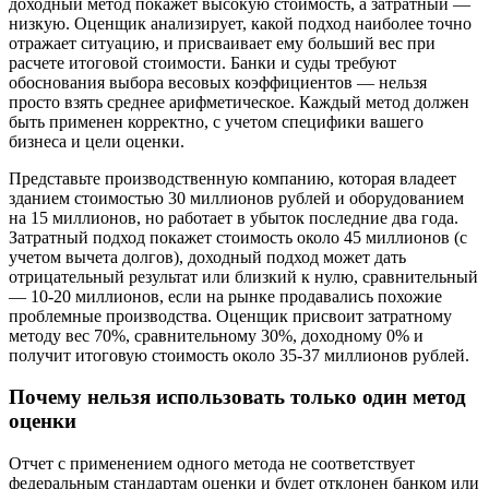
доходный метод покажет высокую стоимость, а затратный —
низкую. Оценщик анализирует, какой подход наиболее точно
отражает ситуацию, и присваивает ему больший вес при
расчете итоговой стоимости. Банки и суды требуют
обоснования выбора весовых коэффициентов — нельзя
просто взять среднее арифметическое. Каждый метод должен
быть применен корректно, с учетом специфики вашего
бизнеса и цели оценки.
Представьте производственную компанию, которая владеет
зданием стоимостью 30 миллионов рублей и оборудованием
на 15 миллионов, но работает в убыток последние два года.
Затратный подход покажет стоимость около 45 миллионов (с
учетом вычета долгов), доходный подход может дать
отрицательный результат или близкий к нулю, сравнительный
— 10-20 миллионов, если на рынке продавались похожие
проблемные производства. Оценщик присвоит затратному
методу вес 70%, сравнительному 30%, доходному 0% и
получит итоговую стоимость около 35-37 миллионов рублей.
Почему нельзя использовать только один метод
оценки
Отчет с применением одного метода не соответствует
федеральным стандартам оценки и будет отклонен банком или