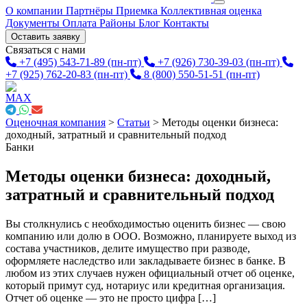
О компании
Партнёры
Приемка
Коллективная оценка
Документы
Оплата
Районы
Блог
Контакты
Оставить заявку
Связаться с нами
+7 (495) 543-71-89
(пн-пт)
+7 (926) 730-39-03
(пн-пт)
+7 (925) 762-20-83
(пн-пт)
8 (800) 550-51-51
(пн-пт)
Оценочная компания
>
Статьи
>
Методы оценки бизнеса:
доходный, затратный и сравнительный подход
Банки
Методы оценки бизнеса: доходный,
затратный и сравнительный подход
Вы столкнулись с необходимостью оценить бизнес — свою
компанию или долю в ООО. Возможно, планируете выход из
состава участников, делите имущество при разводе,
оформляете наследство или закладываете бизнес в банке. В
любом из этих случаев нужен официальный отчет об оценке,
который примут суд, нотариус или кредитная организация.
Отчет об оценке — это не просто цифра […]