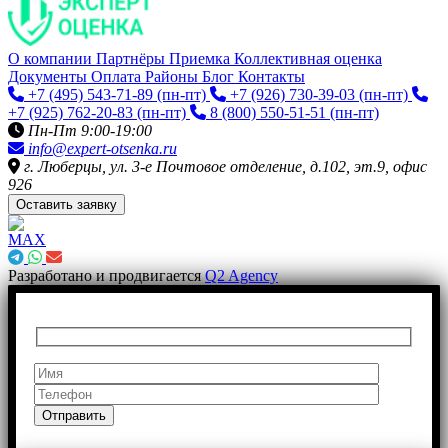
О компании
Партнёры
Приемка
Коллективная оценка
Документы
Оплата
Районы
Блог
Контакты
+7 (495) 543-71-89
(пн-пт)
+7 (926) 730-39-03
(пн-пт)
+7 (925) 762-20-83
(пн-пт)
8 (800) 550-51-51
(пн-пт)
Пн-Пт 9:00-19:00
info@expert-otsenka.ru
г. Люберцы, ул. 3-е Почтовое отделение, д.102, эт.9, офис
926
Оставить заявку
Разработано и продвигается
Q2 Agency