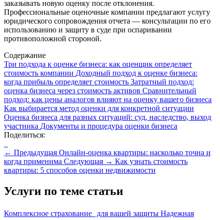
заказывать новую оценку после отклонения.
Профессиональные оценочные компании предлагают услугу
юридического сопровождения отчета — консультации по его
использованию и защиту в суде при оспаривании
противоположной стороной.
Содержание
Три подхода к оценке бизнеса: как оценщик определяет
стоимость компании
Доходный подход к оценке бизнеса:
когда прибыль определяет стоимость
Затратный подход:
оценка бизнеса через стоимость активов
Сравнительный
подход: как цены аналогов влияют на оценку вашего бизнеса
Как выбирается метод оценки для конкретной ситуации
Оценка бизнеса для разных ситуаций: суд, наследство, выход
участника
Документы и процедура оценки бизнеса
Поделиться:
←
Предыдущая
Онлайн-оценка квартиры: насколько точна и
когда применима
Следующая
→
Как узнать стоимость
квартиры: 5 способов оценки недвижимости
Услуги по теме статьи
Комплексное страхование для вашей защиты
Надежная