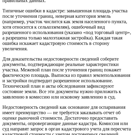
правильных данных.
Типичные ошибки в кадастре: завышенная площадь участка
после уточнения границ, неверная категория земель
(например, участок числится как земля населенного пункта,
хотя относится к сельхозземлям), ошибочный вид
разрешенного использования (указано «под торговый центр»,
а разрешена только малоэтажная застройка). Каждая такая
ошибка искажает кадастровую стоимость в сторону
увеличения.
Для доказательства недостоверности сведений соберите
документы, подтверждающие реальные характеристики
участка. Межевой план после уточнения границ покажет
фактическую площадь. Выписка из правил землепользования
и застройки подтвердит разрешенное использование.
Технический план и акты обследования зафиксируют
состояние земли. Все эти документы нужно приложить к
заявлению в комиссию или исковому заявлению в суд.
Недостоверность сведений как основание для оспаривания
имеет преимущество — не требуется заказывать отчет об
оценке рыночной стоимости. Достаточно предоставить
документы, опровергающие данные кадастра. Комиссия или
суд направят запрос в орган кадастрового учета для пересчета
кадастровой стоимости с учетом достоверных сведений.