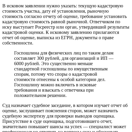
В исковом заявлении нужно указать: текущую кадастровую
стоимость участка, дату её установления, рыночную
стоимость согласно отчету об оценке, требование установить
кадастровую стоимость равной рыночной. Ответчиком по
иску выступает Росреестр или орган, утвердивший результаты
кадастровой оценки. К исковому заявлению прилагаются
отчет об оценке, выписка из ЕГРН, документы о праве
собственности.
Госпошлина для физических лиц по таким делам
составляет 300 рублей, для организаций и ИП —
6000 рублей. Это существенно меньше
стандартной госпошлины по имущественным
спорам, потому что споры о кадастровой
стоимости отнесены к особой категории дел.
Госпошлину можно включить в исковые
требования и взыскать с ответчика при
положительном решении.
Суд назначает судебное заседание, в котором изучает отчет об
оценке, заслушивает пояснения сторон, может назначить
судебную экспертизу для проверки выводов оценщика.
Присутствие в суде оценщика, подготовившего отчет,
значительно повышает шансы на успех — специалист может
профессионально ответить на вопросы суда и обосновать