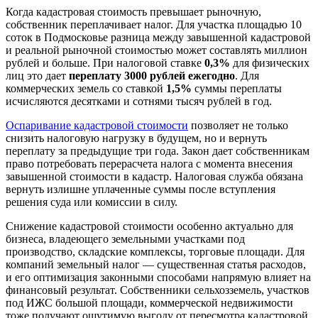
Когда кадастровая стоимость превышает рыночную,
собственник переплачивает налог. Для участка площадью 10
соток в Подмосковье разница между завышенной кадастровой
и реальной рыночной стоимостью может составлять миллион
рублей и больше. При налоговой ставке
0,3%
для физических
лиц это дает
переплату 3000 рублей ежегодно
. Для
коммерческих земель со ставкой
1,5%
суммы переплаты
исчисляются десятками и сотнями тысяч рублей в год.
Оспаривание кадастровой стоимости
позволяет не только
снизить налоговую нагрузку в будущем, но и вернуть
переплату за предыдущие три года. Закон дает собственникам
право потребовать перерасчета налога с момента внесения
завышенной стоимости в кадастр. Налоговая служба обязана
вернуть излишне уплаченные суммы после вступления
решения суда или комиссии в силу.
Снижение кадастровой стоимости особенно актуально для
бизнеса, владеющего земельными участками под
производство, складские комплексы, торговые площади. Для
компаний земельный налог — существенная статья расходов,
и его оптимизация законными способами напрямую влияет на
финансовый результат. Собственники сельхозземель, участков
под ИЖС большой площади, коммерческой недвижимости
тоже получают ощутимую выгоду от пересмотра кадастровой