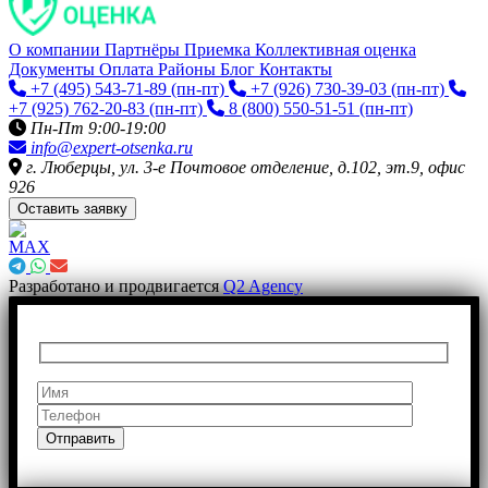
О компании
Партнёры
Приемка
Коллективная оценка
Документы
Оплата
Районы
Блог
Контакты
+7 (495) 543-71-89
(пн-пт)
+7 (926) 730-39-03
(пн-пт)
+7 (925) 762-20-83
(пн-пт)
8 (800) 550-51-51
(пн-пт)
Пн-Пт 9:00-19:00
info@expert-otsenka.ru
г. Люберцы, ул. 3-е Почтовое отделение, д.102, эт.9, офис
926
Оставить заявку
Разработано и продвигается
Q2 Agency