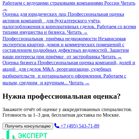
Работаем с ведущими страховыми компаниями России
Читать
→
Оценка для юридических лиц
Профессиональная оценка
активов компаний для бухгалтерского учёта,
налогообложения и корпоративных сделок. Работаем со всеми
типами имущества и бизнеса.
Читать
→
Профессиональная приёмка недвижимости
Независимая
экспертиза квартир, домов и коммерческих помещений с
составлением подробных дефектных ведомостей. Защитим
ваши интересы при приёмке от застройщика
Читать
→
Оценка бизнеса
Профессиональная оценка компаний, долей и
акций для сделок M&A, реорганизации, судебных
разбирательств и нотариального оформления. Работаем с
малым, средним и крупным...
Читать
→
Нужна профессиональная оценка?
Закажите отчёт об оценке у аккредитованных специалистов.
Готовность за 1–3 дня, бесплатная доставка по Москве.
+7 (495) 543-71-89
Получить консультацию