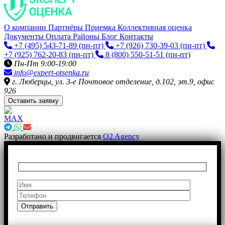
О компании
Партнёры
Приемка
Коллективная оценка
Документы
Оплата
Районы
Блог
Контакты
+7 (495) 543-71-89
(пн-пт)
+7 (926) 730-39-03
(пн-пт)
+7 (925) 762-20-83
(пн-пт)
8 (800) 550-51-51
(пн-пт)
Пн-Пт 9:00-19:00
info@expert-otsenka.ru
г. Люберцы, ул. 3-е Почтовое отделение, д.102, эт.9, офис
926
Оставить заявку
Разработано и продвигается
Q2 Agency