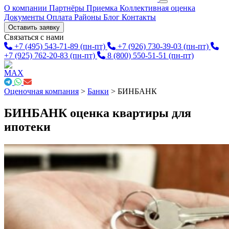
О компании
Партнёры
Приемка
Коллективная оценка
Документы
Оплата
Районы
Блог
Контакты
Оставить заявку
Связаться с нами
+7 (495) 543-71-89
(пн-пт)
+7 (926) 730-39-03
(пн-пт)
+7 (925) 762-20-83
(пн-пт)
8 (800) 550-51-51
(пн-пт)
Оценочная компания
>
Банки
>
БИНБАНК
БИНБАНК оценка квартиры для
ипотеки