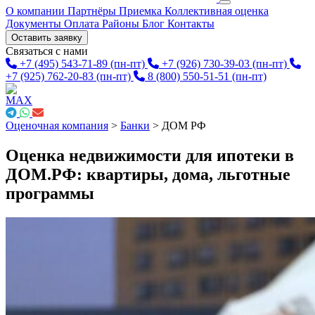
О компании
Партнёры
Приемка
Коллективная оценка
Документы
Оплата
Районы
Блог
Контакты
Оставить заявку
Связаться с нами
+7 (495) 543-71-89
(пн-пт)
+7 (926) 730-39-03
(пн-пт)
+7 (925) 762-20-83
(пн-пт)
8 (800) 550-51-51
(пн-пт)
Оценочная компания
>
Банки
>
ДОМ РФ
Оценка недвижимости для ипотеки в
ДОМ.РФ: квартиры, дома, льготные
программы