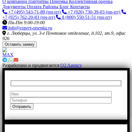
О компании
Партнёры
Приемка
Коллективная оценка
Документы
Оплата
Районы
Блог
Контакты
+7 (495) 543-71-89
(пн-пт)
+7 (926) 730-39-03
(пн-пт)
+7 (925) 762-20-83
(пн-пт)
8 (800) 550-51-51
(пн-пт)
Пн-Пт 9:00-19:00
info@expert-otsenka.ru
г. Люберцы, ул. 3-е Почтовое отделение, д.102, эт.9, офис
926
Оставить заявку
Разработано и продвигается
Q2 Agency