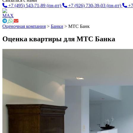
Связаться с нами
+7 (495) 543-71-89
(пн-пт)
+7 (926) 730-39-03
(пн-пт)
+7
Оценочная компания
>
Банки
>
МТС Банк
Оценка квартиры для МТС Банка