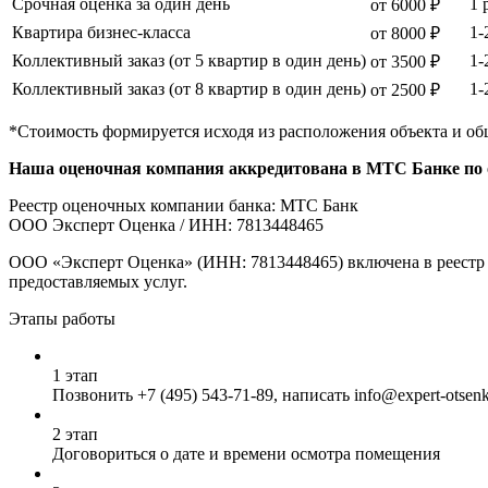
Срочная оценка за один день
1 
от 6000 ₽
Квартира бизнес-класса
1-
от 8000 ₽
Коллективный заказ (от 5 квартир в один день)
1-
от 3500 ₽
Коллективный заказ (от 8 квартир в один день)
1-
от 2500 ₽
*Стоимость формируется исходя из расположения объекта и об
Наша оценочная компания аккредитована в МТС Банке по о
Реестр оценочных компании банка: МТС Банк
ООО Эксперт Оценка / ИНН: 7813448465
ООО «Эксперт Оценка» (ИНН: 7813448465) включена в реестр 
предоставляемых услуг.
Этапы работы
1 этап
Позвонить
+7 (495) 543-71-89
, написать info@expert-otsen
2 этап
Договориться о дате и времени осмотра помещения