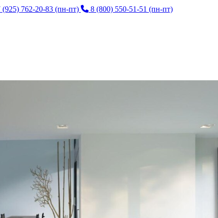
 (925) 762-20-83
(пн-пт)
8 (800) 550-51-51
(пн-пт)