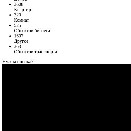
3608
Квартир
320
Комнат
525
Объектов бизнеса
1607
Другое
363
Объектов транспорта
Нужна оценка?