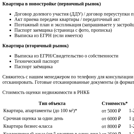
Квартира в новостройке (первичный рынок)
Договор долевого участия (ДДУ) / договор переуступки 
Акт приема передачи квартиры / передаточный акт
Поэтажный план и экспликация (запрашиваете у застрой
Паспорт заемщика (страница с фото, прописка)
Выписка из ЕГРН (если имеется)
Квартира (вторичный рынок)
Выписка из ЕГРН/Свидетельство о собственности
Технический паспорт
Паспорт заёмщика
Свяжитесь с нашим менеджером по телефону для консультации
отсканировать. Готовые отсканированные документы (в форма
Стоимость оценки недвижимости в РНКБ
Тип объекта
Стоимость*
Квартира, апартаменты (до 100 м²)*
1-
от 5000 ₽
Срочная оценка за один день
1 
от 6000 ₽
Квартира бизнес-класса
1-
от 8000 ₽
Коллективный заказ (от 5 квартир в один день)
1-