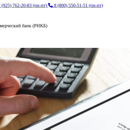
 (925) 762-20-83
(пн-пт)
8 (800) 550-51-51
(пн-пт)
мерческий банк (РНКБ)