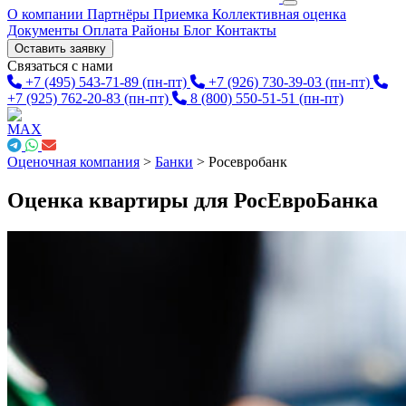
О компании
Партнёры
Приемка
Коллективная оценка
Документы
Оплата
Районы
Блог
Контакты
Оставить заявку
Связаться с нами
+7 (495) 543-71-89
(пн-пт)
+7 (926) 730-39-03
(пн-пт)
+7 (925) 762-20-83
(пн-пт)
8 (800) 550-51-51
(пн-пт)
Оценочная компания
>
Банки
>
Росевробанк
Оценка квартиры для РосЕвроБанка