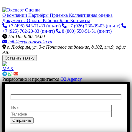
О компании
Партнёры
Приемка
Коллективная оценка
Документы
Оплата
Районы
Блог
Контакты
+7 (495) 543-71-89
(пн-пт)
+7 (926) 730-39-03
(пн-пт)
+7 (925) 762-20-83
(пн-пт)
8 (800) 550-51-51
(пн-пт)
Пн-Пт 9:00-19:00
info@expert-otsenka.ru
г. Люберцы, ул. 3-е Почтовое отделение, д.102, эт.9, офис
926
Оставить заявку
Разработано и продвигается
Q2 Agency