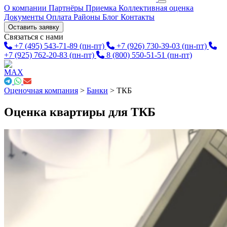
О компании
Партнёры
Приемка
Коллективная оценка
Документы
Оплата
Районы
Блог
Контакты
Оставить заявку
Связаться с нами
+7 (495) 543-71-89
(пн-пт)
+7 (926) 730-39-03
(пн-пт)
+7 (925) 762-20-83
(пн-пт)
8 (800) 550-51-51
(пн-пт)
Оценочная компания
>
Банки
>
ТКБ
Оценка квартиры для ТКБ