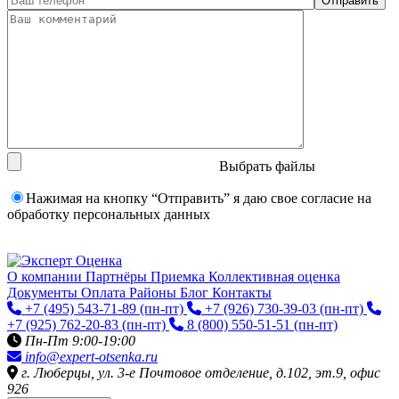
Выбрать файлы
Нажимая на кнопку “Отправить” я даю свое согласие на
обработку персональных данных
О компании
Партнёры
Приемка
Коллективная оценка
Документы
Оплата
Районы
Блог
Контакты
+7 (495) 543-71-89
(пн-пт)
+7 (926) 730-39-03
(пн-пт)
+7 (925) 762-20-83
(пн-пт)
8 (800) 550-51-51
(пн-пт)
Пн-Пт 9:00-19:00
info@expert-otsenka.ru
г. Люберцы, ул. 3-е Почтовое отделение, д.102, эт.9, офис
926