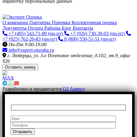
обработку персональных данных
О компании
Партнёры
Приемка
Коллективная оценка
Документы
Оплата
Районы
Блог
Контакты
+7 (495) 543-71-89
(пн-пт)
+7 (926) 730-39-03
(пн-пт)
+7 (925) 762-20-83
(пн-пт)
8 (800) 550-51-51
(пн-пт)
Пн-Пт 9:00-19:00
info@expert-otsenka.ru
г. Люберцы, ул. 3-е Почтовое отделение, д.102, эт.9, офис
926
Оставить заявку
Разработано и продвигается
Q2 Agency