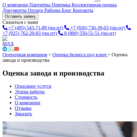
О компании
Партнёры
Приемка
Коллективная оценка
Документы
Оплата
Районы
Блог
Контакты
Оставить заявку
Связаться с нами
+7 (495) 543-71-89
(пн-пт)
+7 (926) 730-39-03
(пн-пт)
+7 (925) 762-20-83
(пн-пт)
8 (800) 550-51-51
(пн-пт)
Оценочная компания
>
Оценка бизнеса под ключ
>
Оценка
завода и производства
Оценка завода и производства
Описание услуги
Этапы работы
Стоимость
О компании
Отзывы
Заказать