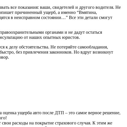
вать все показания: ваши, свидетелей и другого водителя. Не
о опишет причиненный ущерб, а именно “Вмятина,
одятся в неисправном состоянии…” Все эти детали смогут
 правоохранительными органами и не дадут остаться
консультацию от наших опытных юристов.
еся к делу обстоятельства. Не потеряйте самообладания,
быстро, без привлечения законников. Но вдруг возникнут
овор.
 оценка ущерба авто после ДТП – это самое верное решение,
ого!
 свои расходы на покрытие страхового случая. К этим же