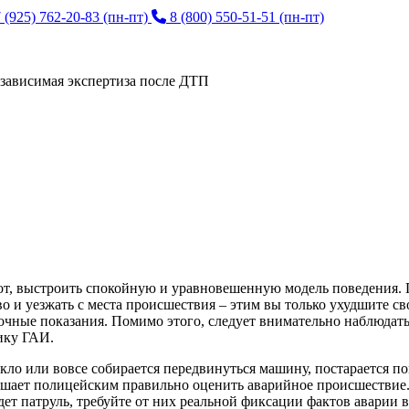
 (925) 762-20-83
(пн-пт)
8 (800) 550-51-51
(пн-пт)
зависимая экспертиза после ДТП
от, выстроить спокойную и уравновешенную модель поведения. По
иво и уезжать с места происшествия – этим вы только ухудшите 
чные показания. Помимо этого, следует внимательно наблюдать з
ику ГАИ.
екло или вовсе собирается передвинуться машину, постарается п
ешает полицейским правильно оценить аварийное происшествие
ет патруль, требуйте от них реальной фиксации фактов аварии в