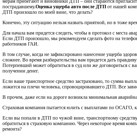
мерам прибегают и виновники ДТП – они стараются пригласить
пострадавшему.
Оценка ущерба авто после ДТП
от нашей комп
ДТП произошло по моей вине, что делать?
Конечно, эту ситуацию нельзя назвать приятной, но в тоже вр
Для начала вам придется следить, чтобы в протокол с места ав
Если ДТП произошло, мы рекомендуем сделать фото на телефон,
работников ГАИ.
В том случае, когда не зафиксировано нанесение ущерба здоров
сложнее. Во время разбирательства вам придется дать правди
Потерпевший может обратиться в суд или же договориться с вам
получении денег.
Если ваше транспортное средство застраховано, то сумма выпл
ложится на плечи человека, спровоцировавшего ДТП. Все завис
В прочем, даже если на дороге возникла минимальная аварийна
Страховая компания пытается юлить с выплатами по ОСАГО, к
Если вы попали в ДТП по чужой вине, транспортному средству
обратиться в страховую компанию. Через некоторое время комп
ремонта?