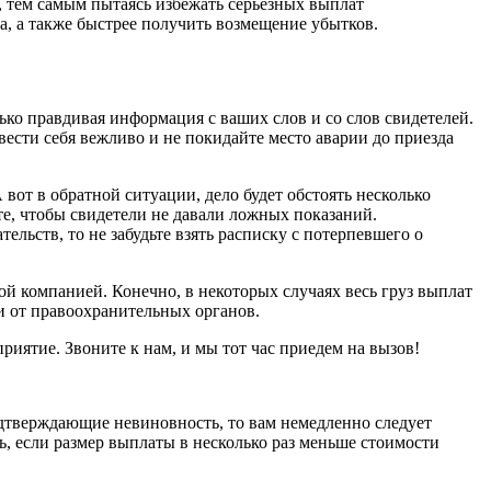
 тем самым пытаясь избежать серьезных выплат
, а также быстрее получить возмещение убытков.
лько правдивая информация с ваших слов и со слов свидетелей.
ести себя вежливо и не покидайте место аварии до приезда
 вот в обратной ситуации, дело будет обстоять несколько
те, чтобы свидетели не давали ложных показаний.
ельств, то не забудьте взять расписку с потерпевшего о
й компанией. Конечно, в некоторых случаях весь груз выплат
и от правоохранительных органов.
иятие. Звоните к нам, и мы тот час приедем на вызов!
одтверждающие невиновность, то вам немедленно следует
, если размер выплаты в несколько раз меньше стоимости