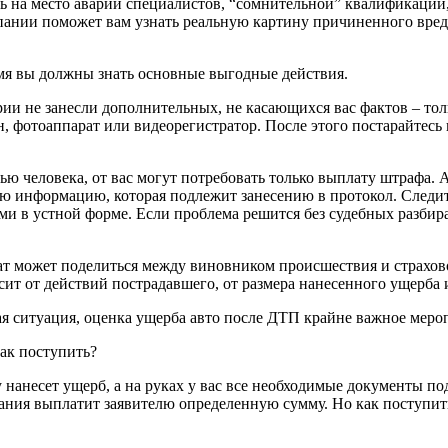
 на место аварии специалистов, “сомнительной” квалификации,
ании поможет вам узнать реальную картину причиненного вреда
емя вы должны знать основные выгодные действия.
арии не занесли дополнительных, не касающихся вас фактов – то
 фотоаппарат или видеорегистратор. После этого постарайтесь в
ью человека, от вас могут потребовать только выплату штрафа. А
вую информацию, которая подлежит занесению в протокол. Следи
и в устной форме. Если проблема решится без судебных разбират
ат может поделиться между виновником происшествия и страхово
ит от действий пострадавшего, от размера нанесенного ущерба 
я ситуация, оценка ущерба авто после ДТП крайне важное меропр
ак поступить?
 нанесет ущерб, а на руках у вас все необходимые документы п
ания выплатит заявителю определенную сумму. Но как поступить