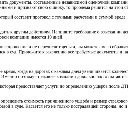
тавить документы, составленные независимой оценочной компани
нными и признают свою ошибку, то проблема решится на этой с
который составит протокол с точными расчетами и суммой вреда
еходить к другим действиям. Напишите требование о взыскании 
овой компании имеется 10 дней.
 ваше прошение и не перечислит деньги, вы можете смело обращат
ск в суд. Приложите к заявлению все требуемые документы и на
 время, когда на дорогах с каждым днем увеличивается количест
Именно поэтому страховые компании довольно часто пытаются 
 которая предоставляет услуги по определению ущерба после ДТП
 определить стоимость причиненного ущерба и размер страховог
зой в суде. Касается это не только пострадавшей стороны, но 