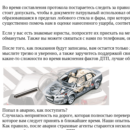
Во время составления протокола постараетесь следить за прав
стоит допускать, чтобы в документе патрульный использовал 
образовавшаяся в пределах лобового стекла и фары, при котор
существенно помочь нам в оценке нанесенного ущерба, соотве
Если у вас есть знакомые юристы, попросите их приехать на м
обманутым. Также вы можете связаться с нами по телефонам,
После того, как показания будут записаны, вам остается только
мыслите трезво и уверенно, а также заручитесь поддержкой св
какие-то сложности во время выяснения фактов ДТП, лучше обр
Попал в аварию, как поступить?
Случилась неприятность на дороге, которая полностью переве
которое вам следует принять в ближайшее время. Наши опытны
Как правило, после аварии страховые агенты стараются нескол