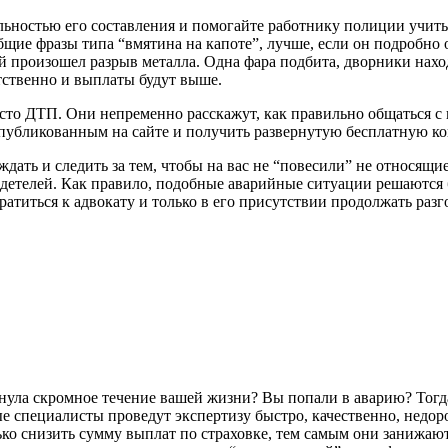
ильностью его составления и помогайте работнику полиции учиты
общие фразы типа “вмятина на капоте”, лучше, если он подробн
ой произошел разрыв металла. Одна фара подбита, дворники нах
тственно и выплаты будут выше.
есто ДТП. Они непременно расскажут, как правильно общаться с
 опубликованным на сайте и получить развернутую бесплатную 
 ждать и следить за тем, чтобы на вас не “повесили” не относящи
идетелей. Как правило, подобные аварийные ситуации решаются 
атиться к адвокату и только в его присутствии продолжать разг
рнула скромное течение вашей жизни? Вы попали в аварию? Тогда
е специалисты проведут экспертизу быстро, качественно, недор
ько снизить сумму выплат по страховке, тем самым они занижают