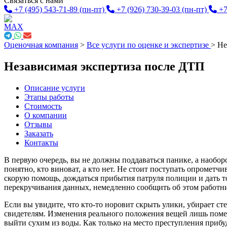
Связаться с нами
+7 (495) 543-71-89
(пн-пт)
+7 (926) 730-39-03
(пн-пт)
+7
Оценочная компания
>
Все услуги по оценке и экспертизе
>
Не
Независимая экспертиза после ДТП
Описание услуги
Этапы работы
Стоимость
О компании
Отзывы
Заказать
Контакты
В первую очередь, вы не должны поддаваться панике, а наобор
понятно, кто виноват, а кто нет. Не стоит поступать опрометч
скорую помощь, дождаться прибытия патруля полиции и дать то
перекручивания данных, немедленно сообщить об этом работн
Если вы увидите, что кто-то норовит скрыть улики, убирает ст
свидетелям. Изменения реального положения вещей лишь пом
выйти сухим из воды. Как только на место преступления прибуд