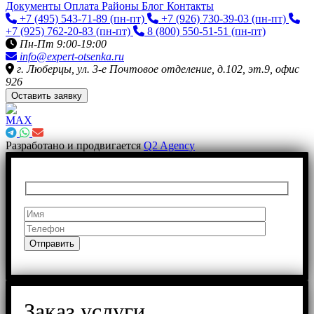
Документы
Оплата
Районы
Блог
Контакты
+7 (495) 543-71-89
(пн-пт)
+7 (926) 730-39-03
(пн-пт)
+7 (925) 762-20-83
(пн-пт)
8 (800) 550-51-51
(пн-пт)
Пн-Пт 9:00-19:00
info@expert-otsenka.ru
г. Люберцы, ул. 3-е Почтовое отделение, д.102, эт.9, офис
926
Оставить заявку
Разработано и продвигается
Q2 Agency
Заказ услуги