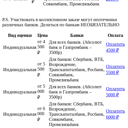
₽
Совкомбанк, Промсвязьбанк
P.S. Участвовать в коллективном заказе могут ипотечники
различных банков. Делиться по банкам НЕОБЯЗАТЕЛЬНО
Вид оценки
Цена
Банки
Оплата
от 4
Для всех банков. (Абсолют
Оплатить
500
Индивидуальная
банк и Газпромбанк –
4500 ₽
3500р)
₽
Для банков: Сбербанк, ВТБ,
от 5
Возрождение,
Оплатить
500
Индивидуальная
Транскапиталбанк, Росбанк,
5500 ₽
Совкомбанк,
₽
Промсвязьбанк
от 5
Для всех банков. (Абсолют
Оплатить
000
Индивидуальная
банк и Газпромбанк –
5000 ₽
3500р)
₽
Для банков: Сбербанк, ВТБ,
от 6
Возрождение,
Оплатить
000
Индивидуальная
Транскапиталбанк, Росбанк,
6000 ₽
Совкомбанк,
₽
Промсвязьбанк