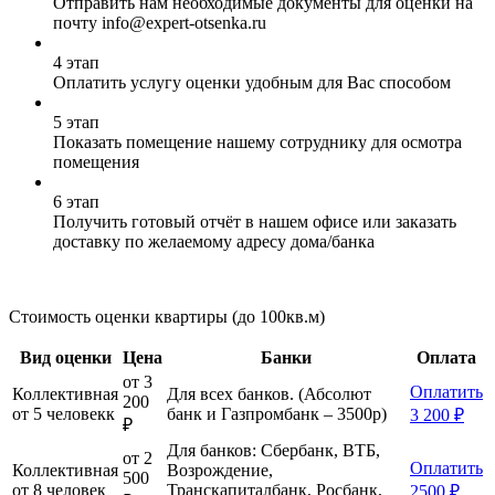
Отправить нам необходимые документы для оценки на
почту info@expert-otsenka.ru
4 этап
Оплатить услугу оценки удобным для Вас способом
5 этап
Показать помещение нашему сотруднику для осмотра
помещения
6 этап
Получить готовый отчёт в нашем офисе или заказать
доставку по желаемому адресу дома/банка
Стоимость оценки квартиры (до 100кв.м)
Вид оценки
Цена
Банки
Оплата
от 3
Оплатить
Коллективная
Для всех банков. (Абсолют
200
от 5 человекк
банк и Газпромбанк – 3500р)
3 200 ₽
₽
Для банков: Сбербанк, ВТБ,
от 2
Оплатить
Коллективная
Возрождение,
500
от 8 человек
Транскапиталбанк, Росбанк,
2500 ₽