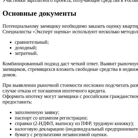
Участники зарплатного проекта, получающие средства в Росбан
Основные документы
Потенциальному заемщику необходимо заказать оценку квартир
Специалисты «Эксперт оценка» используют несколько методоло
сравнительный;
доходный;
затратный.
Комбинированный подход даст четкий ответ. Выявит рыночную
заемщиков, стремящихся вложить свободные средства в недвижи
домов.
При выявлении рыночной стоимости несложно подсчитать разм
случае отказа от погашения ипотечного кредита.
Оформить ипотеку могут заемщики с российским гражданством 
предоставить:
заполненную заявку;
паспорт со штампом регистрации;
справки (2-НДФЛ, выписку из ПФР, трудовую книжку);
налоговую декларацию (индивидуальный предпринимате
бумагу с результатами независимой оценки.