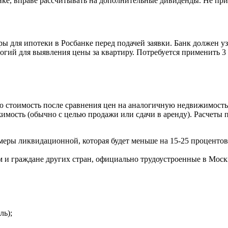
ке, вправе рассчитывать на дополнительные дивиденды. Не прид
ы для ипотеки в Росбанке перед подачей заявки. Банк должен у
гий для выявления цены за квартиру. Потребуется применить 3 
 стоимость после сравнения цен на аналогичную недвижимость 
мость (обычно с целью продажи или сдачи в аренду). Расчеты п
еры ликвидационной, которая будет меньше на 15-25 процентов
и граждане других стран, официально трудоустроенные в Москве
ль);