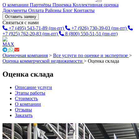
О компании
Партнёры
Приемка
Коллективная оценка
Документы
Оплата
Районы
Блог
Контакты
Оставить заявку
Связаться с нами
+7 (495) 543-71-89
(пн-пт)
+7 (926) 730-39-03
(пн-пт)
+7 (925) 762-20-83
(пн-пт)
8 (800) 550-51-51
(пн-пт)
Оценочная компания
>
Все услуги по оценке и экспертизе
>
Оценка коммерческой недвижимости
>
Оценка склада
Оценка склада
Описание услуги
Этапы работы
Стоимость
О компании
Отзывы
Заказать