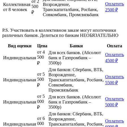
от 2
Оплатить
Коллективная
Возрождение,
500
от 8 человек
Транскапиталбанк, Росбанк,
2500 ₽
₽
Совкомбанк, Промсвязьбанк
P.S. Участвовать в коллективном заказе могут ипотечники
различных банков. Делиться по банкам НЕОБЯЗАТЕЛЬНО
Вид оценки
Цена
Банки
Оплата
от 4
Для всех банков. (Абсолют
Оплатить
500
Индивидуальная
банк и Газпромбанк –
4500 ₽
3500р)
₽
Для банков: Сбербанк, ВТБ,
от 5
Возрождение,
Оплатить
500
Индивидуальная
Транскапиталбанк, Росбанк,
5500 ₽
Совкомбанк,
₽
Промсвязьбанк
от 5
Для всех банков. (Абсолют
Оплатить
000
Индивидуальная
банк и Газпромбанк –
5000 ₽
3500р)
₽
Для банков: Сбербанк, ВТБ,
от 6
Возрождение,
Оплатить
000
Индивидуальная
Транскапиталбанк, Росбанк,
6000 ₽