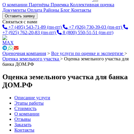
О компании
Партнёры
Приемка
Коллективная оценка
Документы
Оплата
Районы
Блог
Контакты
Оставить заявку
Связаться с нами
+7 (495) 543-71-89
(пн-пт)
+7 (926) 730-39-03
(пн-пт)
+7 (925) 762-20-83
(пн-пт)
8 (800) 550-51-51
(пн-пт)
Оценочная компания
>
Все услуги по оценке и экспертизе
>
Оценка земельного участка
>
Оценка земельного участка для
банка ДОМ.РФ
Оценка земельного участка для банка
ДОМ.РФ
Описание услуги
Этапы работы
Стоимость
О компании
Отзывы
Заказать
Контакты