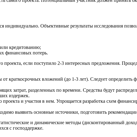
ь самого проекта. Потенциальный участник должен принять око
ся индивидуально. Объективные результаты исследования позво
 или кредитованию;
ых финансовых потерь.
 проекта, если поступило 2-3 интересных предложения. Процед
ы от краткосрочных вложений (до 1-3 лет). Следует определить 
щих затрат, разделенных по времени. Средства будут распредел
сших издержек.
 проекта и участия в нем. Упрощается разработка схем финанси
ходимо выявить основные источники, подготовить рекомендации 
атистические и динамические методы (дисконтированный доход 
хся с господдержке.