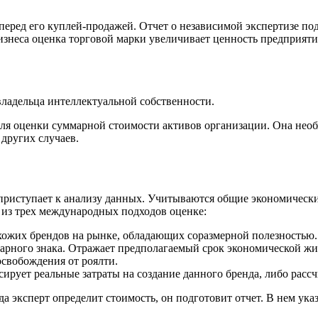
перед его куплей-продажей. Отчет о независимой экспертизе под
знеса оценка торговой марки увеличивает ценность предприятия
владельца интеллектуальной собственности.
для оценки суммарной стоимости активов организации. Она необ
других случаев.
 приступает к анализу данных. Учитываются общие экономически
н из трех международных подходов оценке:
хожих брендов на рынке, обладающих соразмерной полезностью.
арного знака. Отражает предполагаемый срок экономической жиз
свобождения от роялти.
ирует реальные затраты на создание данного бренда, либо рассч
 эксперт определит стоимость, он подготовит отчет. В нем указ