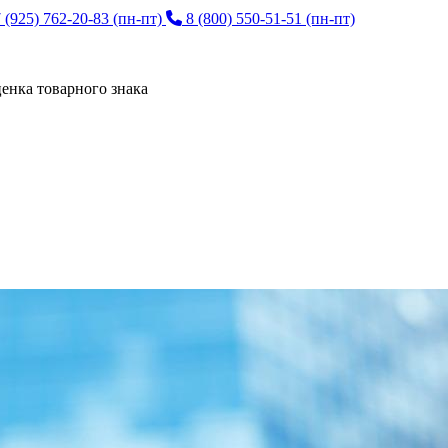
 (925) 762-20-83
(пн-пт)
8 (800) 550-51-51
(пн-пт)
енка товарного знака