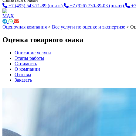
Связаться с нами
+7 (495) 543-71-89
(пн-пт)
+7 (926) 730-39-03
(пн-пт)
+7
Оценочная компания
>
Все услуги по оценке и экспертизе
>
Оц
Оценка товарного знака
Описание услуги
Этапы работы
Стоимость
О компании
Отзывы
Заказать