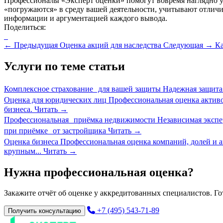
Профессионалы «Эксперт оценки» помогут вовремя наглядно 
«погружаются» в среду вашей деятельности, учитывают отлич
информации и аргументацией каждого вывода.
Поделиться:
←
Предыдущая
Оценка акций для наследства
Следующая
→
Ка
Услуги по теме статьи
Комплексное страхование для вашей защиты
Надежная защита
Оценка для юридических лиц
Профессиональная оценка активо
бизнеса.
Читать
→
Профессиональная приёмка недвижимости
Независимая экспе
при приёмке от застройщика
Читать
→
Оценка бизнеса
Профессиональная оценка компаний, долей и 
крупным...
Читать
→
Нужна профессиональная оценка?
Закажите отчёт об оценке у аккредитованных специалистов. Гот
+7 (495) 543-71-89
Получить консультацию