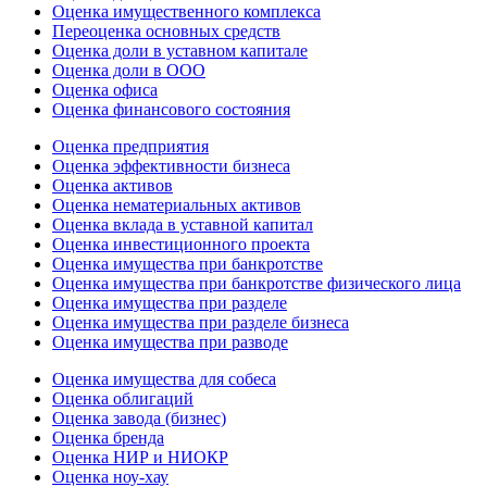
Оценка имущественного комплекса
Переоценка основных средств
Оценка доли в уставном капитале
Оценка доли в ООО
Оценка офиса
Оценка финансового состояния
Оценка предприятия
Оценка эффективности бизнеса
Оценка активов
Оценка нематериальных активов
Оценка вклада в уставной капитал
Оценка инвестиционного проекта
Оценка имущества при банкротстве
Оценка имущества при банкротстве физического лица
Оценка имущества при разделе
Оценка имущества при разделе бизнеса
Оценка имущества при разводе
Оценка имущества для собеса
Оценка облигаций
Оценка завода (бизнес)
Оценка бренда
Оценка НИР и НИОКР
Оценка ноу-хау