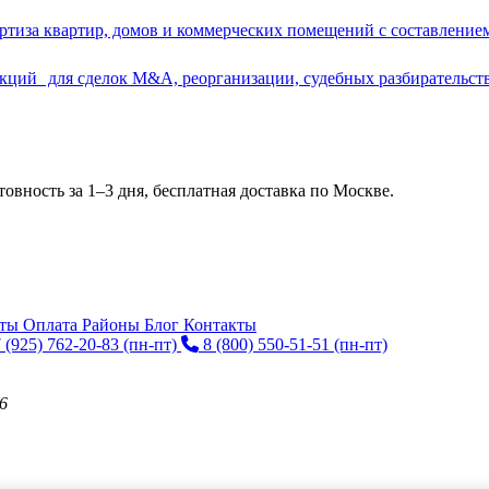
ртиза квартир, домов и коммерческих помещений с составлени
акций для сделок M&A, реорганизации, судебных разбирательст
овность за 1–3 дня, бесплатная доставка по Москве.
нты
Оплата
Районы
Блог
Контакты
 (925) 762-20-83
(пн-пт)
8 (800) 550-51-51
(пн-пт)
6