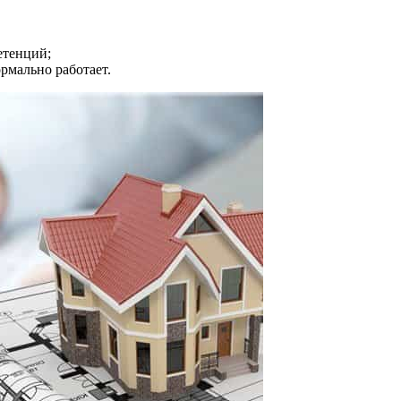
етенций;
рмально работает.