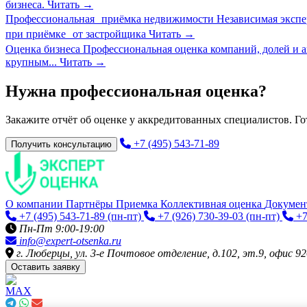
бизнеса.
Читать
→
Профессиональная приёмка недвижимости
Независимая экспе
при приёмке от застройщика
Читать
→
Оценка бизнеса
Профессиональная оценка компаний, долей и 
крупным...
Читать
→
Нужна профессиональная оценка?
Закажите отчёт об оценке у аккредитованных специалистов. Гот
+7 (495) 543-71-89
Получить консультацию
О компании
Партнёры
Приемка
Коллективная оценка
Докуме
+7 (495) 543-71-89
(пн-пт)
+7 (926) 730-39-03
(пн-пт)
+7
Пн-Пт 9:00-19:00
info@expert-otsenka.ru
г. Люберцы, ул. 3-е Почтовое отделение, д.102, эт.9, офис 92
Оставить заявку