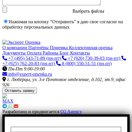
Выбрать файлы
Нажимая на кнопку “Отправить” я даю свое согласие на
обработку персональных данных
О компании
Партнёры
Приемка
Коллективная оценка
Документы
Оплата
Районы
Блог
Контакты
+7 (495) 543-71-89
(пн-пт)
+7 (926) 730-39-03
(пн-пт)
+7 (925) 762-20-83
(пн-пт)
8 (800) 550-51-51
(пн-пт)
Пн-Пт 9:00-19:00
info@expert-otsenka.ru
г. Люберцы, ул. 3-е Почтовое отделение, д.102, эт.9, офис
926
Оставить заявку
Разработано и продвигается
Q2 Agency