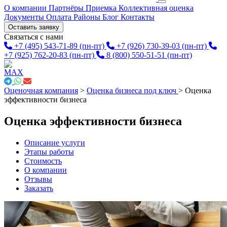
О компании
Партнёры
Приемка
Коллективная оценка
Документы
Оплата
Районы
Блог
Контакты
Оставить заявку
Связаться с нами
+7 (495) 543-71-89
(пн-пт)
+7 (926) 730-39-03
(пн-пт)
+7 (925) 762-20-83
(пн-пт)
8 (800) 550-51-51
(пн-пт)
Оценочная компания
>
Оценка бизнеса под ключ
>
Оценка
эффективности бизнеса
Оценка эффективности бизнеса
Описание услуги
Этапы работы
Стоимость
О компании
Отзывы
Заказать