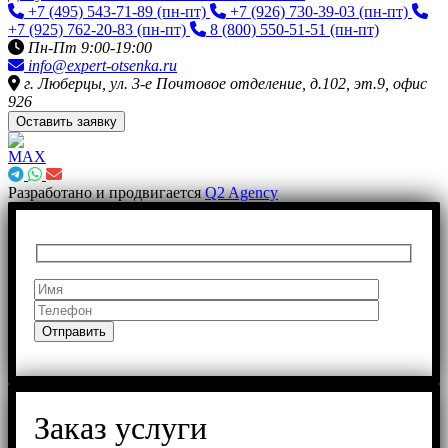
+7 (495) 543-71-89
(пн-пт)
+7 (926) 730-39-03
(пн-пт)
+7 (925) 762-20-83
(пн-пт)
8 (800) 550-51-51
(пн-пт)
Пн-Пт 9:00-19:00
info@expert-otsenka.ru
г. Люберцы, ул. 3-е Почтовое отделение, д.102, эт.9, офис
926
Оставить заявку
Разработано и продвигается
Q2 Agency
Заказ услуги