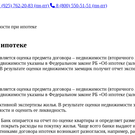
 (925) 762-20-83
(пн-пт)
8 (800) 550-51-51
(пн-пт)
ости при ипотеке
 ипотеке
ляется оценка предмета договора – недвижимости (вторичного 
вижимости указаны в Федеральном законе РБ «Об ипотеке (залог
В результате оценки недвижимости заемщик получит отчет экспе
ляется оценка предмета договора – недвижимости (вторичного 
движимости указаны в Федеральном законе РБ «Об ипотеке (зал
ективной экспертизы жилья. В результате оценки недвижимости 
ости и оценить ее ликвидность.
анк опирается на отчет по оценке квартиры и определяет размер
покрыть расходы на покупку жилья. Чаще всего банки выдают и
астниками договора ипотеки возникают разногласия, например, р