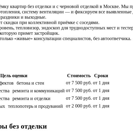
у квартир без отделки и с черновой отделкой в Москве. Мы про
 отопления, систему вентиляции — и фиксируем все выявленные
 праздники и выходные.
т скидки при коллективной приёмке с соседями.
овень, тепловизор, эндоскоп для труднодоступных мест и тесте
которую примет застройщик.
лько «живые» консультации специалистов, без автоответчика.
Цель оценки
Стоимость
Сроки
от 7 500 руб.
от 1 дня
фектов бетона и стен
от 7 500 руб.
от 1 дня
ества ремонта и коммуникаций
от 7 500 руб.
от 1 дня
ества ремонта и отделки
от 2 000 руб.
от 1 дня
тых теплопотерь и продуваний
ы без отделки