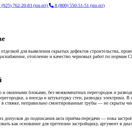
 (925) 762-20-83
(пн-пт)
8 (800) 550-51-51
(пн-пт)
ве
 отделкой для выявления скрытых дефектов строительства, про
доснабжение, отопление и качество черновых работ по нормам 
й
ью и оконными блоками, без межкомнатных перегородок и развод
ерегородки, а иногда и штукатурку стен, разводку электрики. В 
 в стяжке, неправильно смонтированные трубы — не скрыты чис
 допусков до подписания акта приёма-передачи — пока застрой
ать как основание для претензии застройщику, аргумент в диал