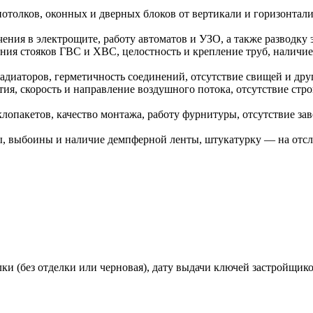
потолков, оконных и дверных блоков от вертикали и горизонтал
ния в электрощите, работу автоматов и УЗО, а также разводку э
ия стояков ГВС и ХВС, целостность и крепление труб, наличие 
адиаторов, герметичность соединений, отсутствие свищей и дру
ия, скорость и направление воздушного потока, отсутствие ст
лопакетов, качество монтажа, работу фурнитуры, отсутствие зав
 выбоины и наличие демпферной ленты, штукатурку — на отсло
лки (без отделки или черновая), дату выдачи ключей застройщи