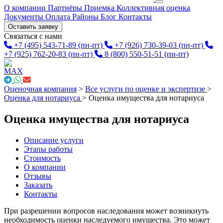
О компании
Партнёры
Приемка
Коллективная оценка
Документы
Оплата
Районы
Блог
Контакты
Оставить заявку
Связаться с нами
+7 (495) 543-71-89
(пн-пт)
+7 (926) 730-39-03
(пн-пт)
+7 (925) 762-20-83
(пн-пт)
8 (800) 550-51-51
(пн-пт)
Оценочная компания
>
Все услуги по оценке и экспертизе
>
Оценка для нотариуса
>
Оценка имущества для нотариуса
Оценка имущества для нотариуса
Описание услуги
Этапы работы
Стоимость
О компании
Отзывы
Заказать
Контакты
При разрешении вопросов наследования может возникнуть
необходимость оценки наследуемого имущества. Это может