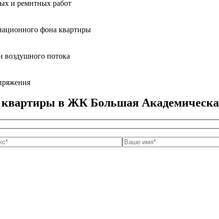
ных и ремнтных работ
диационного фона квартиры
и воздушного потока
апряжения
а квартиры в ЖК Большая Академическ