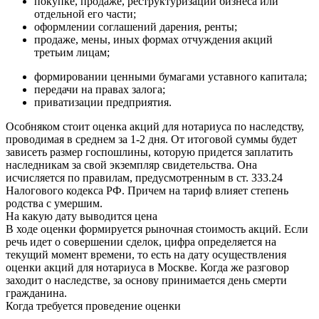
покупке, продаже, реструктуризации бизнеса или
отдельной его части;
оформлении соглашений дарения, ренты;
продаже, мены, иных формах отчуждения акций
третьим лицам;
формировании ценными бумагами уставного капитала;
передачи на правах залога;
приватизации предприятия.
Особняком стоит оценка акций для нотариуса по наследству,
проводимая в среднем за 1-2 дня. От итоговой суммы будет
зависеть размер госпошлины, которую придется заплатить
наследникам за свой экземпляр свидетельства. Она
исчисляется по правилам, предусмотренным в ст. 333.24
Налогового кодекса РФ. Причем на тариф влияет степень
родства с умершим.
На какую дату выводится цена
В ходе оценки формируется рыночная стоимость акций. Если
речь идет о совершении сделок, цифра определяется на
текущий момент времени, то есть на дату осуществления
оценки акций для нотариуса в Москве. Когда же разговор
заходит о наследстве, за основу принимается день смерти
гражданина.
Когда требуется проведение оценки