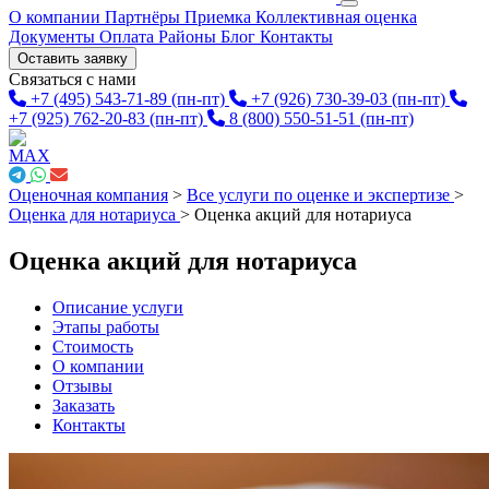
О компании
Партнёры
Приемка
Коллективная оценка
Документы
Оплата
Районы
Блог
Контакты
Оставить заявку
Связаться с нами
+7 (495) 543-71-89
(пн-пт)
+7 (926) 730-39-03
(пн-пт)
+7 (925) 762-20-83
(пн-пт)
8 (800) 550-51-51
(пн-пт)
Оценочная компания
>
Все услуги по оценке и экспертизе
>
Оценка для нотариуса
>
Оценка акций для нотариуса
Оценка акций для нотариуса
Описание услуги
Этапы работы
Стоимость
О компании
Отзывы
Заказать
Контакты