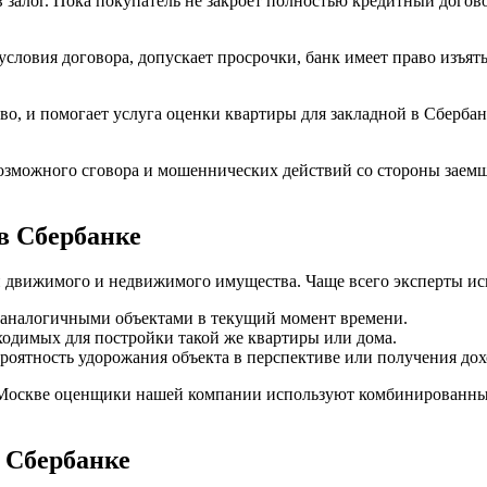
 залог. Пока покупатель не закроет полностью кредитный догов
условия договора, допускает просрочки, банк имеет право изъят
во, и помогает услуга оценки квартиры для закладной в Сберба
озможного сговора и мошеннических действий со стороны заем
в Сбербанке
и движимого и недвижимого имущества. Чаще всего эксперты и
аналогичными объектами в текущий момент времени.
обходимых для постройки такой же квартиры или дома.
роятность удорожания объекта в перспективе или получения до
 в Москве оценщики нашей компании используют комбинированн
 Сбербанке