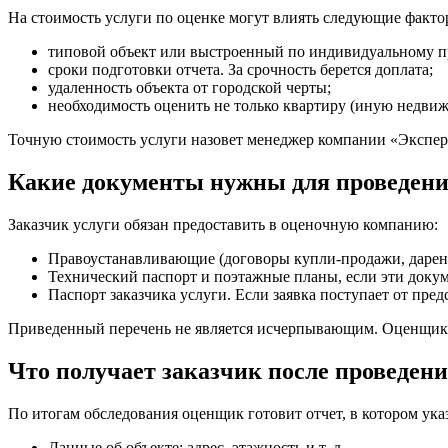
На стоимость услуги по оценке могут влиять следующие факто
типовой объект или выстроенный по индивидуальному про
сроки подготовки отчета. За срочность берется доплата;
удаленность объекта от городской черты;
необходимость оценить не только квартиру (иную недвижи
Точную стоимость услуги назовет менеджер компании «Экспер
Какие документы нужны для проведени
Заказчик услуги обязан предоставить в оценочную компанию:
Правоустанавливающие (договоры купли-продажи, дарени
Технический паспорт и поэтажные планы, если эти доку
Паспорт заказчика услуги. Если заявка поступает от пре
Приведенный перечень не является исчерпывающим. Оценщик им
Что получает заказчик после проведен
По итогам обследования оценщик готовит отчет, в котором ука
Данные об объекте: адрес, этажность и т. д.