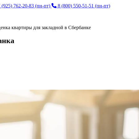
 (925) 762-20-83
(пн-пт)
8 (800) 550-51-51
(пн-пт)
енка квартиры для закладной в Сбербанке
анка