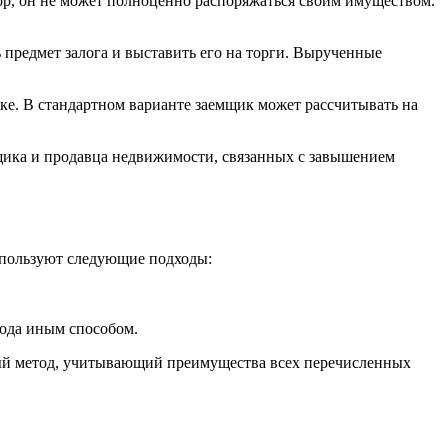
ор, он не может полноценно распоряжаться своим имуществом.
ь предмет залога и выставить его на торги. Вырученные
нке. В стандартном варианте заемщик может рассчитывать на
щика и продавца недвижимости, связанных с завышением
спользуют следующие подходы:
хода иным способом.
ый метод, учитывающий преимущества всех перечисленных