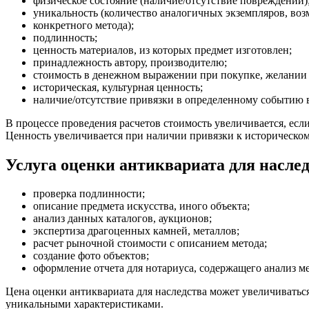
физическое состояние (наличие/отсутствие повреждений)
уникальность (количество аналогичных экземпляров, во
конкретного метода);
подлинность;
ценность материалов, из которых предмет изготовлен;
принадлежность автору, производителю;
стоимость в денежном выражении при покупке, желании 
историческая, культурная ценность;
наличие/отсутствие привязки в определенному событию 
В процессе проведения расчетов стоимость увеличивается, есл
Ценность увеличивается при наличии привязки к историческом
Услуга оценки антиквариата для наслед
проверка подлинности;
описание предмета искусства, иного объекта;
анализ данных каталогов, аукционов;
экспертиза драгоценных камней, металлов;
расчет рыночной стоимости с описанием метода;
создание фото объектов;
оформление отчета для нотариуса, содержащего анализ м
Цена оценки антиквариата для наследства может увеличиваться
уникальными характеристиками.