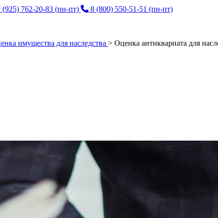
 (925) 762-20-83
(пн-пт)
8 (800) 550-51-51
(пн-пт)
енка имущества для наследства
>
Оценка антиквариата для насл