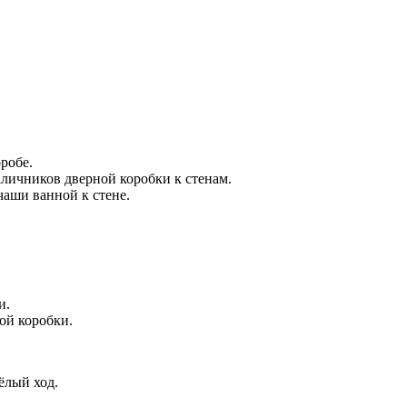
робе.
аличников дверной коробки к стенам.
чаши ванной к стене.
и.
ой коробки.
ёлый ход.