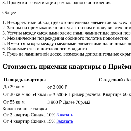
3. Пропуски герметизации рам холодного остекления.
Общее
1. Некорректный обвод труб отопительных элементов во всех 
2. Зазоры на примыкание плинтуса к стенам и полу во всех по
3. Уступы между смежными элементами ламинатные доски пов
4. Механические повреждения обойного полотна повсеместно.
5. Имеются зазоры между смежными элементами наличников д
6. Видимые стыки потолочного молдинга.
7. Грязь на ламинатной доске, возможны дополнительные скры
Стоимость приемки квартиры в Приём
Площадь квартиры
С отделкой / Б
До 29 кв.м
от 3 000 ₽
От 30 кв.м до 54 кв.м
Пример расчета: Квартира 60 кв
от 3 500 ₽
От 55 кв.м
3 900 ₽ Далее 70р./м2
Коллективные скидки
От 2 квартир
Скидка 10%
Заказать
От 4 квартир
Скидка 15%
Заказать