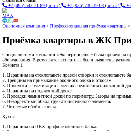
Связаться с нами
+7 (495) 543-71-89
(пн-пт)
+7 (926) 730-39-03
(пн-пт)
+7
Оценочная компания
>
Профессиональная приёмка квартиры
Приёмка квартиры в ЖК При
Специалистами компании «Эксперт оценка» была проведена п
оборудования. В результате экспертизы были выявлены различ
Комната 1
1. Царапины на стеклопакете правой створки и стеклопакете б
2. Трещины на примыкание оконного блока к откосам.
3. Пропуски герметизации в местах соединения подоконной до
4. Царапины на подоконной доске.
5. Просадки ламинатной доски по периметру. Зазоры на примы
6. Некорректный обвод труб отопительного элемента.
7. Читаемые обойные швы.
Кухня
1. Царапины на ПВХ профиле оконного блока.