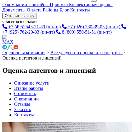
О компании
Партнёры
Приемка
Коллективная оценка
Документы
Оплата
Районы
Блог
Контакты
Оставить заявку
Связаться с нами
+7 (495) 543-71-89
(пн-пт)
+7 (926) 730-39-03
(пн-пт)
+7 (925) 762-20-83
(пн-пт)
8 (800) 550-51-51
(пн-пт)
Оценочная компания
>
Все услуги по оценке и экспертизе
>
Оценка патентов и лицензий
Оценка патентов и лицензий
Описание услуги
Этапы работы
Стоимость
О компании
Отзывы
Заказать
Контакты