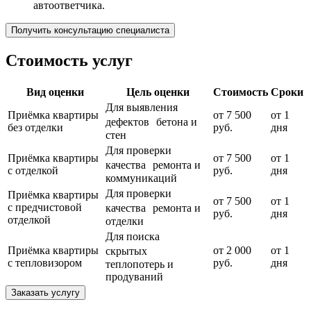
автоответчика.
Получить консультацию специалиста
Стоимость услуг
Вид оценки
Цель оценки
Стоимость
Сроки
Для выявления
Приёмка квартиры
от 7 500
от 1
дефектов бетона и
без отделки
руб.
дня
стен
Для проверки
Приёмка квартиры
от 7 500
от 1
качества ремонта и
с отделкой
руб.
дня
коммуникаций
Для проверки
Приёмка квартиры
от 7 500
от 1
с предчистовой
качества ремонта и
руб.
дня
отделкой
отделки
Для поиска
Приёмка квартиры
от 2 000
от 1
скрытых
с тепловизором
руб.
дня
теплопотерь и
продуваний
Заказать услугу