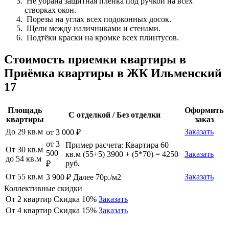
Не убрана защитная плёнка под ручкой на всех
створках окон.
Порезы на углах всех подоконных досок.
Щели между наличниками и стенами.
Подтёки краски на кромке всех плинтусов.
Стоимость приемки квартиры в
Приёмка квартиры в ЖК Ильменский
17
Площадь
Оформить
С отделкой / Без отделки
квартиры
заказ
До 29 кв.м
Заказать
от 3 000 ₽
от 3
Пример расчета: Квартира 60
От 30 кв.м
500
кв.м (55+5) 3900 + (5*70) = 4250
Заказать
до 54 кв.м
руб.
₽
От 55 кв.м
Заказать
3 900 ₽ Далее 70р./м2
Коллективные скидки
От 2 квартир
Скидка 10%
Заказать
От 4 квартир
Скидка 15%
Заказать