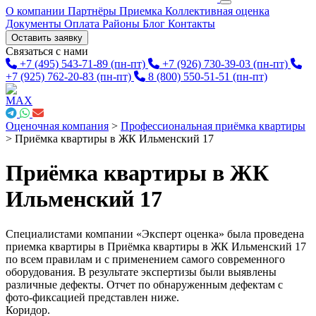
О компании
Партнёры
Приемка
Коллективная оценка
Документы
Оплата
Районы
Блог
Контакты
Оставить заявку
Связаться с нами
+7 (495) 543-71-89
(пн-пт)
+7 (926) 730-39-03
(пн-пт)
+7 (925) 762-20-83
(пн-пт)
8 (800) 550-51-51
(пн-пт)
Оценочная компания
>
Профессиональная приёмка квартиры
>
Приёмка квартиры в ЖК Ильменский 17
Приёмка квартиры в ЖК
Ильменский 17
Специалистами компании «Эксперт оценка» была проведена
приемка квартиры в Приёмка квартиры в ЖК Ильменский 17
по всем правилам и с применением самого современного
оборудования. В результате экспертизы были выявлены
различные дефекты. Отчет по обнаруженным дефектам с
фото-фиксацией представлен ниже.
Коридор.