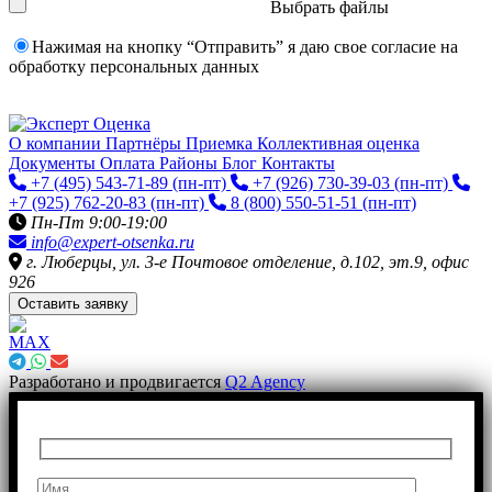
Выбрать файлы
Нажимая на кнопку “Отправить” я даю свое согласие на
обработку персональных данных
О компании
Партнёры
Приемка
Коллективная оценка
Документы
Оплата
Районы
Блог
Контакты
+7 (495) 543-71-89
(пн-пт)
+7 (926) 730-39-03
(пн-пт)
+7 (925) 762-20-83
(пн-пт)
8 (800) 550-51-51
(пн-пт)
Пн-Пт 9:00-19:00
info@expert-otsenka.ru
г. Люберцы, ул. 3-е Почтовое отделение, д.102, эт.9, офис
926
Оставить заявку
Разработано и продвигается
Q2 Agency