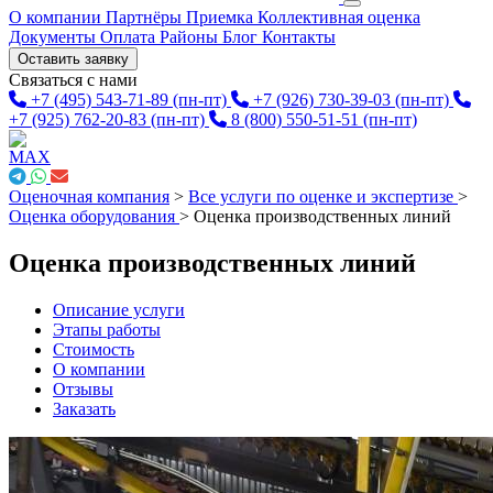
О компании
Партнёры
Приемка
Коллективная оценка
Документы
Оплата
Районы
Блог
Контакты
Оставить заявку
Связаться с нами
+7 (495) 543-71-89
(пн-пт)
+7 (926) 730-39-03
(пн-пт)
+7 (925) 762-20-83
(пн-пт)
8 (800) 550-51-51
(пн-пт)
Оценочная компания
>
Все услуги по оценке и экспертизе
>
Оценка оборудования
>
Оценка производственных линий
Оценка производственных линий
Описание услуги
Этапы работы
Стоимость
О компании
Отзывы
Заказать