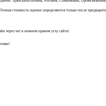
ждение, Транскапиталбанк, Росбанк, Совкомбанк, Промсвязьбанк
. Точная стоимость оценки определяются только после предвари
йн через чат в нижнем правом углу сайта!
нтами!