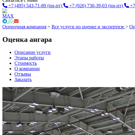
Связаться с нами
+7 (495) 543-71-89
(пн-пт)
+7 (926) 730-39-03
(пн-пт)
+7
Оценочная компания
>
Все услуги по оценке и экспертизе
>
Оц
Оценка ангара
Описание услуги
Этапы работы
Стоимость
О компании
Отзывы
Заказать