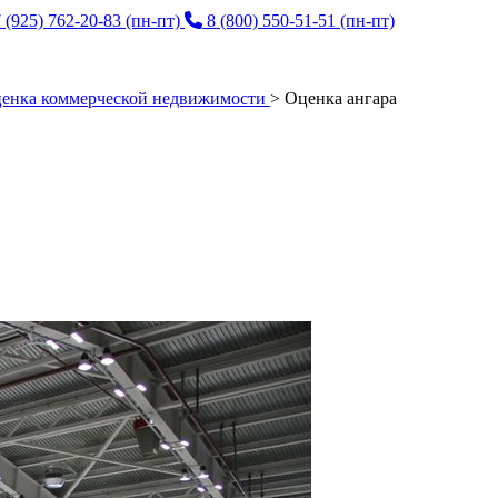
 (925) 762-20-83
(пн-пт)
8 (800) 550-51-51
(пн-пт)
енка коммерческой недвижимости
>
Оценка ангара