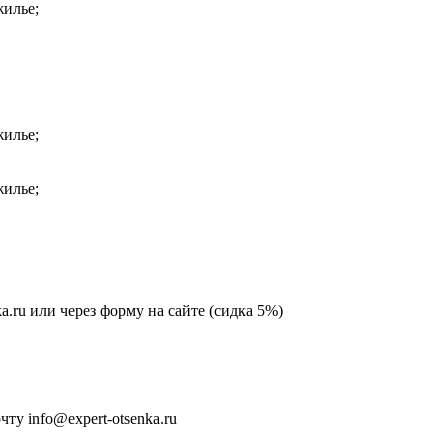
жилье;
жилье;
жилье;
ka.ru или через форму на сайте (сидка 5%)
у info@expert-otsenka.ru