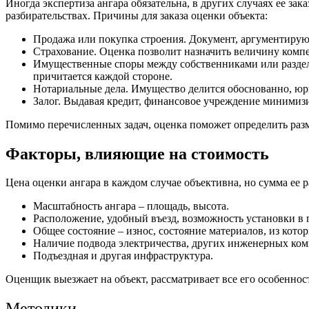
Иногда экспертиза ангара обязательна, в других случаях ее з
разбирательствах. Причины для заказа оценки объекта:
Продажа или покупка строения. Документ, аргументирую
Страхование. Оценка позволит назначить величину комп
Имущественные споры между собственниками или раздел 
причитается каждой стороне.
Нотариальные дела. Имущество делится обоснованно, юр
Залог. Выдавая кредит, финансовое учреждение минимизи
Помимо перечисленных задач, оценка поможет определить раз
Факторы, влияющие на стоимость
Цена оценки ангара в каждом случае объективна, но сумма ее р
Масштабность ангара – площадь, высота.
Расположение, удобный въезд, возможность установки в
Общее состояние – износ, состояние материалов, из кот
Наличие подвода электричества, других инженерных комм
Подъездная и другая инфраструктура.
Оценщик выезжает на объект, рассматривает все его особенно
Методики