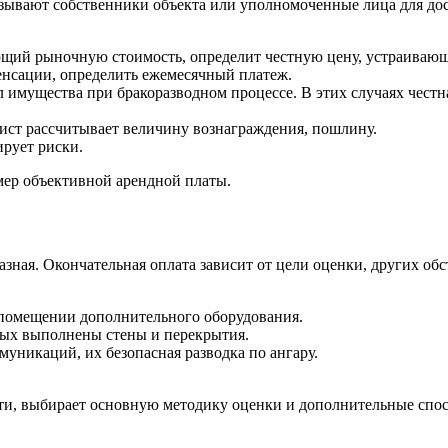
аказывают собственники объекта или уполномоченные лица для до
щий рыночную стоимость, определит честную цену, устраивающ
енсации, определить ежемесячный платеж.
имущества при бракоразводном процессе. В этих случаях честна
ист рассчитывает величину вознаграждения, пошлину.
рует риски.
мер объективной арендной платы.
азная. Окончательная оплата зависит от цели оценки, других об
 помещении дополнительного оборудования.
орых выполнены стены и перекрытия.
уникаций, их безопасная разводка по ангару.
сти, выбирает основную методику оценки и дополнительные спо