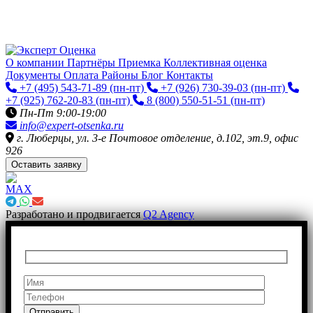
О компании
Партнёры
Приемка
Коллективная оценка
Документы
Оплата
Районы
Блог
Контакты
+7 (495) 543-71-89
(пн-пт)
+7 (926) 730-39-03
(пн-пт)
+7 (925) 762-20-83
(пн-пт)
8 (800) 550-51-51
(пн-пт)
Пн-Пт 9:00-19:00
info@expert-otsenka.ru
г. Люберцы, ул. 3-е Почтовое отделение, д.102, эт.9, офис
926
Оставить заявку
Разработано и продвигается
Q2 Agency