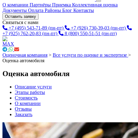
О компании
Партнёры
Приемка
Коллективная оценка
Документы
Оплата
Районы
Блог
Контакты
Оставить заявку
Связаться с нами
+7 (495) 543-71-89
(пн-пт)
+7 (926) 730-39-03
(пн-пт)
+7 (925) 762-20-83
(пн-пт)
8 (800) 550-51-51
(пн-пт)
Оценочная компания
>
Все услуги по оценке и экспертизе
>
Оценка автомобиля
Оценка автомобиля
Описание услуги
Этапы работы
Стоимость
О компании
Отзывы
Заказать