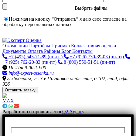
Выбрать файлы
Нажимая на кнопку “Отправить” я даю свое согласие на
обработку персональных данных
О компании
Партнёры
Приемка
Коллективная оценка
Документы
Оплата
Районы
Блог
Контакты
+7 (495) 543-71-89
(пн-пт)
+7 (926) 730-39-03
(пн-пт)
+7 (925) 762-20-83
(пн-пт)
8 (800) 550-51-51
(пн-пт)
Пн-Пт 9:00-19:00
info@expert-otsenka.ru
г. Люберцы, ул. 3-е Почтовое отделение, д.102, эт.9, офис
926
Оставить заявку
Разработано и продвигается
Q2 Agency