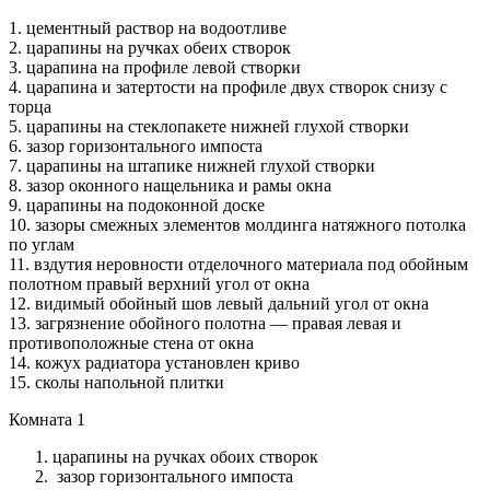
1. цементный раствор на водоотливе
2. царапины на ручках обеих створок
3. царапина на профиле левой створки
4. царапина и затертости на профиле двух створок снизу с
торца
5. царапины на стеклопакете нижней глухой створки
6. зазор горизонтального импоста
7. царапины на штапике нижней глухой створки
8. зазор оконного нащельника и рамы окна
9. царапины на подоконной доске
10. зазоры смежных элементов молдинга натяжного потолка
по углам
11. вздутия неровности отделочного материала под обойным
полотном правый верхний угол от окна
12. видимый обойный шов левый дальний угол от окна
13. загрязнение обойного полотна — правая левая и
противоположные стена от окна
14. кожух радиатора установлен криво
15. сколы напольной плитки
Комната 1
царапины на ручках обоих створок
зазор горизонтального импоста