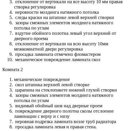
отклонение от вертикали на все высоту 10 мм правая
створка регулировка
неровности молдинга натяжного потолка
следы краски на штапике левой верхней створки
зазоры смежных элементов молдинга натяжного
потолка по углам
вздутие обойного полотна левый угол верхний от
дверного проема
отклонение от вертикали на всю высоту 10мм
межкомнатной двери регулировка
просадка ламината отмечено фломастером
механическое повреждение ламината скол
Комната 2
механические повреждение
скол штапика верхней левой створке
царапина на стеклопакете нижний глухой створки
зазоры смежных элементов молдинга натяжного
потолка по углам
видимый обойный шов над дверные проем
повреждение дверного полотна сколы отслоение
ламинации с верху и с низу
неровная подрезка ламината возле труб радиатора
просадка ламината левая и правая стена.