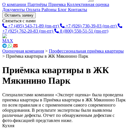
О компании
Партнёры
Приемка
Коллективная оценка
Документы
Оплата
Районы
Блог
Контакты
Оставить заявку
Связаться с нами
+7 (495) 543-71-89
(пн-пт)
+7 (926) 730-39-03
(пн-пт)
+7 (925) 762-20-83
(пн-пт)
8 (800) 550-51-51
(пн-пт)
Оценочная компания
>
Профессиональная приёмка квартиры
>
Приёмка квартиры в ЖК Мякинино Парк
Приёмка квартиры в ЖК
Мякинино Парк
Специалистами компании «Эксперт оценка» была проведена
приемка квартиры в Приёмка квартиры в ЖК Мякинино Парк
по всем правилам и с применением самого современного
оборудования. В результате экспертизы были выявлены
различные дефекты. Отчет по обнаруженным дефектам с
фото-фиксацией представлен ниже.
Кухня