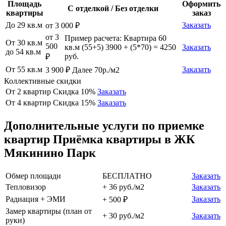
Площадь
Оформить
С отделкой / Без отделки
квартиры
заказ
До 29 кв.м
Заказать
от 3 000 ₽
от 3
Пример расчета: Квартира 60
От 30 кв.м
500
кв.м (55+5) 3900 + (5*70) = 4250
Заказать
до 54 кв.м
руб.
₽
От 55 кв.м
Заказать
3 900 ₽ Далее 70р./м2
Коллективные скидки
От 2 квартир
Скидка 10%
Заказать
От 4 квартир
Скидка 15%
Заказать
Дополнительные услуги по приемке
квартир Приёмка квартиры в ЖК
Мякинино Парк
Обмер площади
БЕСПЛАТНО
Заказать
Тепловизор
+ 36 руб./м2
Заказать
Радиация + ЭМИ
Заказать
+ 500 ₽
Замер квартиры (план от
+ 30 руб./м2
Заказать
руки)