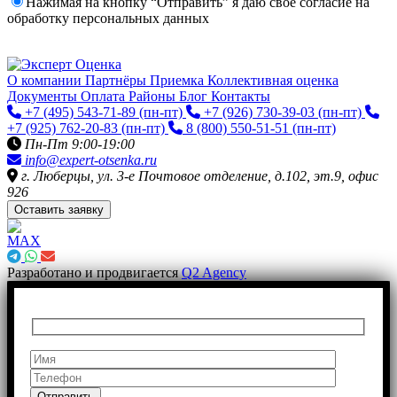
Нажимая на кнопку “Отправить” я даю свое согласие на
обработку персональных данных
О компании
Партнёры
Приемка
Коллективная оценка
Документы
Оплата
Районы
Блог
Контакты
+7 (495) 543-71-89
(пн-пт)
+7 (926) 730-39-03
(пн-пт)
+7 (925) 762-20-83
(пн-пт)
8 (800) 550-51-51
(пн-пт)
Пн-Пт 9:00-19:00
info@expert-otsenka.ru
г. Люберцы, ул. 3-е Почтовое отделение, д.102, эт.9, офис
926
Оставить заявку
Разработано и продвигается
Q2 Agency