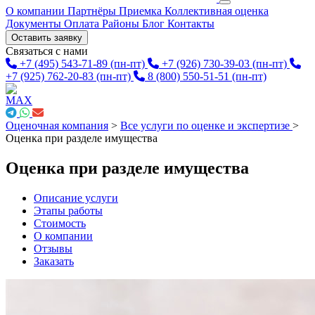
О компании
Партнёры
Приемка
Коллективная оценка
Документы
Оплата
Районы
Блог
Контакты
Оставить заявку
Связаться с нами
+7 (495) 543-71-89
(пн-пт)
+7 (926) 730-39-03
(пн-пт)
+7 (925) 762-20-83
(пн-пт)
8 (800) 550-51-51
(пн-пт)
Оценочная компания
>
Все услуги по оценке и экспертизе
>
Оценка при разделе имущества
Оценка при разделе имущества
Описание услуги
Этапы работы
Стоимость
О компании
Отзывы
Заказать