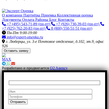
О компании
Партнёры
Приемка
Коллективная оценка
Документы
Оплата
Районы
Блог
Контакты
+7 (495) 543-71-89
(пн-пт)
+7 (926) 730-39-03
(пн-пт)
+7 (925) 762-20-83
(пн-пт)
8 (800) 550-51-51
(пн-пт)
Пн-Пт 9:00-19:00
info@expert-otsenka.ru
г. Люберцы, ул. 3-е Почтовое отделение, д.102, эт.9, офис
926
Оставить заявку
Разработано и продвигается
Q2 Agency