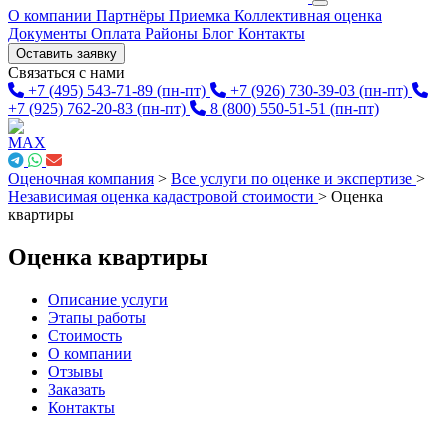
О компании
Партнёры
Приемка
Коллективная оценка
Документы
Оплата
Районы
Блог
Контакты
Оставить заявку
Связаться с нами
+7 (495) 543-71-89
(пн-пт)
+7 (926) 730-39-03
(пн-пт)
+7 (925) 762-20-83
(пн-пт)
8 (800) 550-51-51
(пн-пт)
Оценочная компания
>
Все услуги по оценке и экспертизе
>
Независимая оценка кадастровой стоимости
>
Оценка
квартиры
Оценка квартиры
Описание услуги
Этапы работы
Стоимость
О компании
Отзывы
Заказать
Контакты