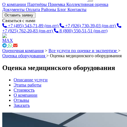
О компании
Партнёры
Приемка
Коллективная оценка
Документы
Оплата
Районы
Блог
Контакты
Оставить заявку
Связаться с нами
+7 (495) 543-71-89
(пн-пт)
+7 (926) 730-39-03
(пн-пт)
+7 (925) 762-20-83
(пн-пт)
8 (800) 550-51-51
(пн-пт)
Оценочная компания
>
Все услуги по оценке и экспертизе
>
Оценка оборудования
>
Оценка медицинского оборудования
Оценка медицинского оборудования
Описание услуги
Этапы работы
Стоимость
О компании
Отзывы
Заказать