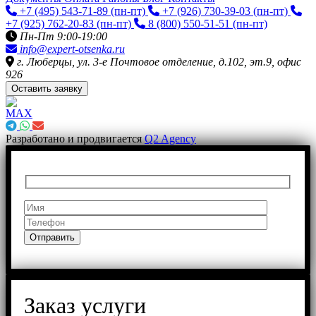
+7 (495) 543-71-89
(пн-пт)
+7 (926) 730-39-03
(пн-пт)
+7 (925) 762-20-83
(пн-пт)
8 (800) 550-51-51
(пн-пт)
Пн-Пт 9:00-19:00
info@expert-otsenka.ru
г. Люберцы, ул. 3-е Почтовое отделение, д.102, эт.9, офис
926
Оставить заявку
Разработано и продвигается
Q2 Agency
Заказ услуги