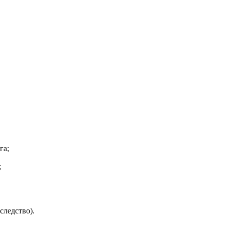
га;
;
следство).