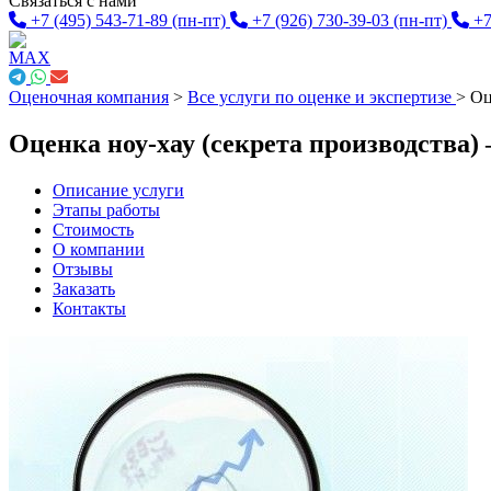
Связаться с нами
+7 (495) 543-71-89
(пн-пт)
+7 (926) 730-39-03
(пн-пт)
+7
Оценочная компания
>
Все услуги по оценке и экспертизе
>
Оц
Оценка ноу-хау (секрета производства)
Описание услуги
Этапы работы
Стоимость
О компании
Отзывы
Заказать
Контакты