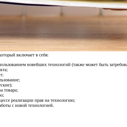
оторый включает в себя:
пользованием новейших технологий (также может быть затребова
кта;
т;
льзование;
ские);
а товара;
ю;
цессе реализации прав на технологию;
аботы с новой технологией.