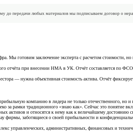
ому до передачи любых материалов мы подписываем договор о нера
ра. Мы готовим заключение эксперта с расчетом стоимости, но
го отчёта при внесении НМА в УК. Отчёт составляется по ФСО 
естора — нужна объективная стоимость актива. Отчёт фиксирует е
рибыльную компанию в лидера не только отечественного, но и гл
о за рамки традиционного «знаю как». Сейчас это понятие вклю
ых активов и относятся к нему как к величайшему достоянию сво
-хау фирмы, заботящиеся о своей прибыльности и конфиденциаль
плекс управленческих, административных, финансовых и технич