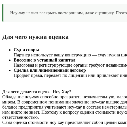
Ноу-хау нельзя раскрыть посторонним, даже оценщику. Поэт
Для чего нужна оценка
Суд и споры
Партнер использует вашу конструкцию — суду нужна циф
Внесение в уставный капитал
Налоговая и регистрирующие органы требуют независимо
Сделка или лицензионный договор
Продаёт права, передаёт по лицензии или привлекает инв
Для чего делается оценка Ноу Хау?
Обладание ноу-хау способно превратить незначительную, малоп
миром. В современном понимании значение ноу-хау вышло далек
балансе предприятия учитывают ноу-хау в составе нематериальн
нем никто не знает. Поэтому к вопросу оценки стоимости ноу
ответственностью.
Сама оценка стоимости ноу-хау представляет собой целый ком