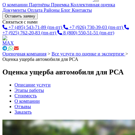
О компании
Партнёры
Приемка
Коллективная оценка
Документы
Оплата
Районы
Блог
Контакты
Оставить заявку
Связаться с нами
+7 (495) 543-71-89
(пн-пт)
+7 (926) 730-39-03
(пн-пт)
+7 (925) 762-20-83
(пн-пт)
8 (800) 550-51-51
(пн-пт)
Оценочная компания
>
Все услуги по оценке и экспертизе
>
Оценка ущерба автомобиля для РСА
Оценка ущерба автомобиля для РСА
Описание услуги
Этапы работы
Стоимость
О компании
Отзывы
Заказать