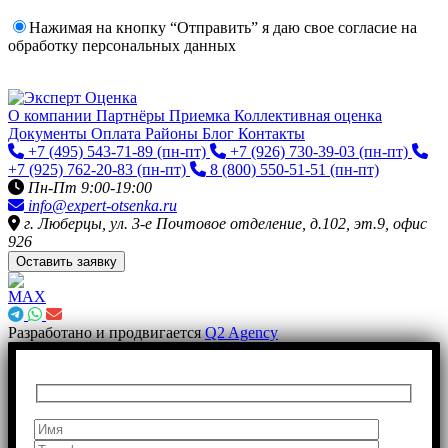
Нажимая на кнопку “Отправить” я даю свое согласие на
обработку персональных данных
О компании
Партнёры
Приемка
Коллективная оценка
Документы
Оплата
Районы
Блог
Контакты
+7 (495) 543-71-89
(пн-пт)
+7 (926) 730-39-03
(пн-пт)
+7 (925) 762-20-83
(пн-пт)
8 (800) 550-51-51
(пн-пт)
Пн-Пт 9:00-19:00
info@expert-otsenka.ru
г. Люберцы, ул. 3-е Почтовое отделение, д.102, эт.9, офис
926
Оставить заявку
Разработано и продвигается
Q2 Agency